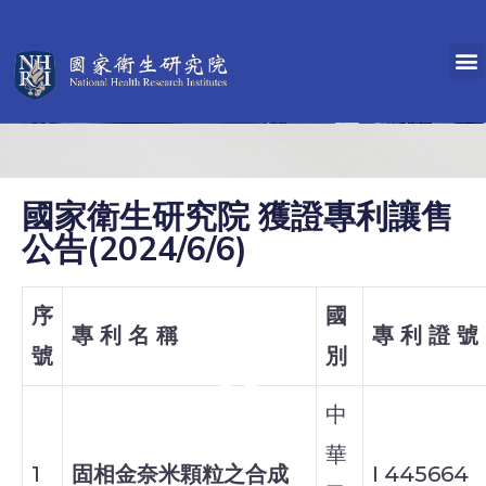
國家衛生研究院 獲證專利讓售
公告(2024/6/6)
序
國
專 利 名 稱
專 利 證 號
號
別
中
華
1
固相金奈米顆粒之合成
I 445664