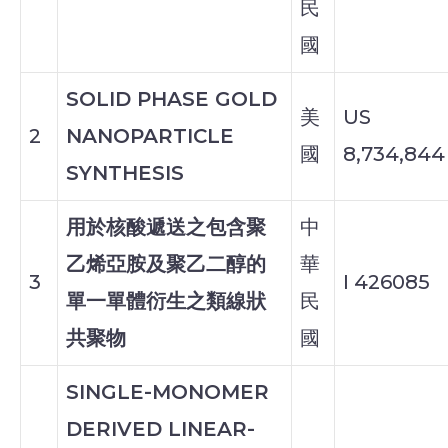
民
國
SOLID PHASE GOLD
美
US
2
NANOPARTICLE
國
8,734,844
SYNTHESIS
用於核酸遞送之包含聚
中
乙烯亞胺及聚乙二醇的
華
3
I 426085
單一單體衍生之類線狀
民
共聚物
國
SINGLE-MONOMER
DERIVED LINEAR-