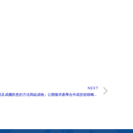
NEXT
本院「 用於減低K他命之致精神病狀副作用及成癮疾患的方法與組成物」公開徵求產學合作或技術移轉廠商(2026/01/05)