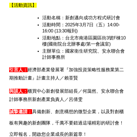
【活動資訊】
活動名稱：新創邁向成功方程式研討會
活動時間：2025年3月7日（五）14:00-
16:00 (13:30報到)
活動地點：台北市南港區園區街3號F棟10
樓(國衛院台北辦事處/第一會議室)
主辦單位：國家衛生研究院、安永聯合會
計師事務所
引言人：
經濟部產業發展署『加強投資策略性服務業第二
期推動計畫』計畫主持人／賴荃賢
與談人：
櫃買中心新創發展部組長／何藹然、安永聯合會
計師事務所新創產業負責人／呂倩雯
誠摯邀請：
具備創新、創意構想的微型企業，以及對創櫃
板有興趣的新創團隊，千萬不要錯過這場精彩的研討會！
立即報名，開啟您企業成長的新篇章！