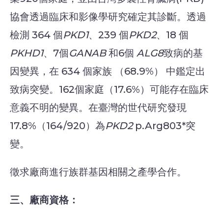
協會透過臨床和影像學研究確定其診斷。透過
檢測 364 個
PKD1
、239 個
PKD2
、18 個
PKHD1
、7個
GANAB
和6個
ALG8
致病的基
因變異，在 634 個家族 （68.9%） 中鑑定出
致病突變。162個家庭（17.6%）可能存在臨床
意義不明的變異。在臺灣的世代研究發現
17.8%（164/920）為
PKD2
p.Arg803*突
變。
徵求廠商進行族群基因相關之產學合作。
三、廠商資格：