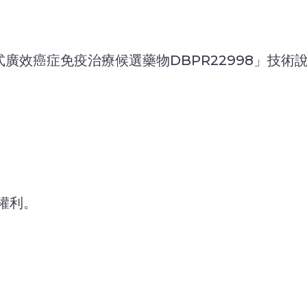
「新式廣效癌症免疫治療候選藥物DBPR22998」技
權利。