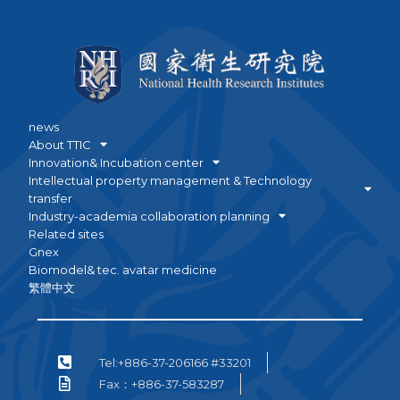
news
About TTIC
Innovation& Incubation center
Intellectual property management & Technology
transfer
Industry-academia collaboration planning
Related sites
Gnex
Biomodel& tec. avatar medicine
繁體中文
Tel:+886-37-206166 #33201
Fax：+886-37-583287