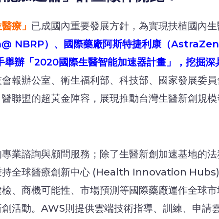
位醫療」
已成國內重要發展方針，為實現扶植國內生
an@ NBRP）、國際藥廠阿斯特捷利康（AstraZ
(AWS)攜手舉辦「2020國際生醫智能加速器計畫」，
技會報辦公室、衛生福利部、科技部、國家發展委員
、醫聯盟的超黃金陣容，展現推動台灣生醫新創規模
的專業諮詢與顧問服務；除了生醫新創加速基地的法
醫療創新中心 (Health Innovation H
檢、商機可能性、市場預測等國際藥廠運作全球市場
新創活動。AWS則提供雲端技術指導、訓練、申請