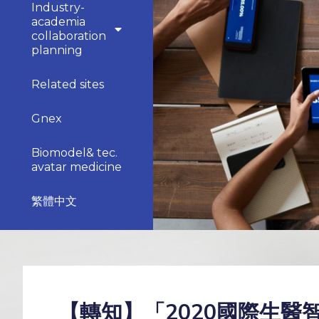
Industry-
academia
collaboration
planning
Related sites
Gnex
Biomodel& tec.
avatar medicine
繁體中文
【轉知】「2020國際生醫