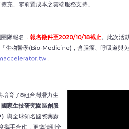
可擴充、零前置成本之雲端服務支持。
創團隊報名，
報名徵件至2020/10/18截止
。此次活
h)」及「生物醫學(Bio-Medicine)，含腫瘤、
accelerator.tw
。
共培育了8組台灣潛力生
，
國家生技研究園區創服
P）
與全球知名國際藥廠
度攜手合作，更邀請到全