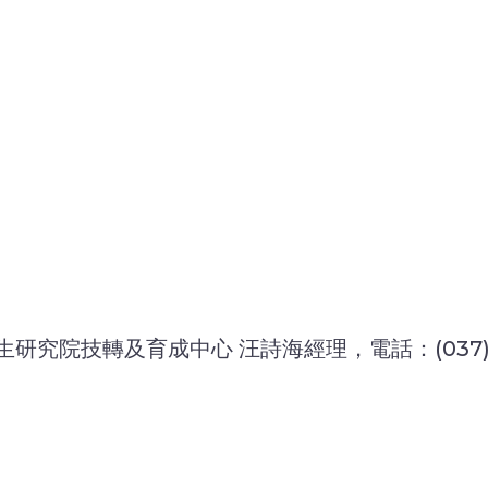
技轉及育成中心 汪詩海經理，電話：(037)206-1