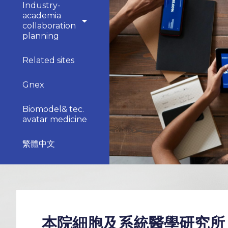
Industry-
academia
collaboration
planning
Related sites
Gnex
Biomodel& tec.
avatar medicine
繁體中文
本院細胞及系統醫學研究所