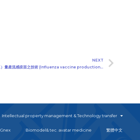
NEXT
徵選「以懸浮型狗腎細胞（NHRI sMDCK）量產流感疫苗之技術 (Influenza vaccine production using suspension MDCK cells)」技術移轉廠商(2019/12/4)
Intellectual property management & Technology transfer
Gnex
Biomodel& tec. avatar medicine
繁體中文