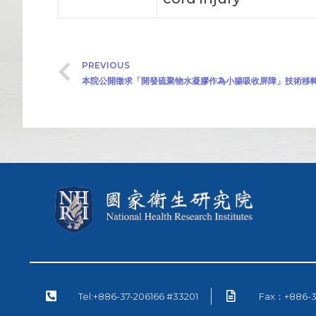
PREVIOUS
本院公開徵求「開發硫聚物水凝膠作為小腸吸收屏障」技術移轉廠商(
Tel:+886-37-206166 #33201
Fax：+886-3