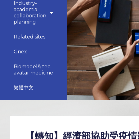
Industry-
academia
collaboration
planning
Related sites
Gnex
Biomodel& tec.
avatar medicine
繁體中文
【轉知】經濟部協助受疫情