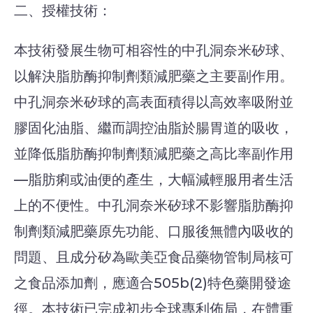
二、授權技術：
本技術發展生物可相容性的中孔洞奈米矽球、
以解決脂肪酶抑制劑類減肥藥之主要副作用。
中孔洞奈米矽球的高表面積得以高效率吸附並
膠固化油脂、繼而調控油脂於腸胃道的吸收，
並降低脂肪酶抑制劑類減肥藥之高比率副作用
—脂肪痢或油便的產生，大幅減輕服用者生活
上的不便性。中孔洞奈米矽球不影響脂肪酶抑
制劑類減肥藥原先功能、口服後無體內吸收的
問題、且成分矽為歐美亞食品藥物管制局核可
之食品添加劑，應適合505b(2)特色藥開發途
徑。本技術已完成初步全球專利佈局，在體重