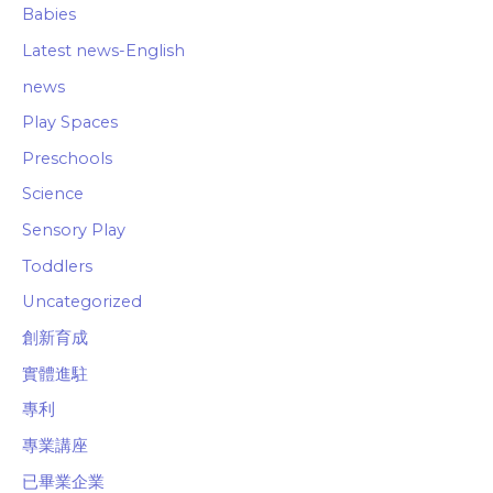
Babies
Latest news-English
news
Play Spaces
Preschools
Science
Sensory Play
Toddlers
Uncategorized
創新育成
實體進駐
專利
專業講座
已畢業企業