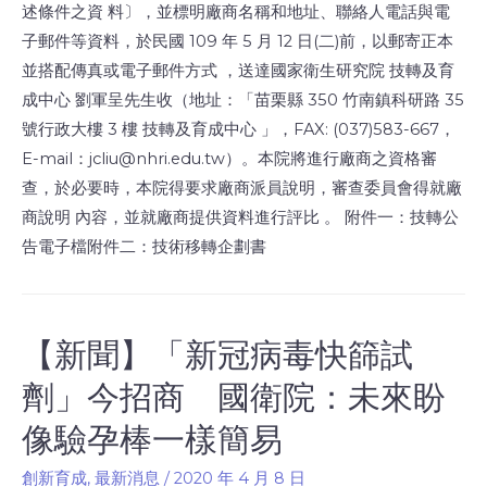
述條件之資 料〕，並標明廠商名稱和地址、聯絡人電話與電
子郵件等資料，於民國 109 年 5 月 12 日(二)前，以郵寄正本
並搭配傳真或電子郵件方式 ，送達國家衛生研究院 技轉及育
成中心 劉軍呈先生收（地址：「苗栗縣 350 竹南鎮科研路 35
號行政大樓 3 樓 技轉及育成中心 」，FAX: (037)583-667，
E-mail：jcliu@nhri.edu.tw）。本院將進行廠商之資格審
查，於必要時，本院得要求廠商派員說明，審查委員會得就廠
商說明 內容，並就廠商提供資料進行評比 。 附件一：技轉公
告電子檔附件二：技術移轉企劃書
【新聞】「新冠病毒快篩試
劑」今招商 國衛院：未來盼
像驗孕棒一樣簡易
創新育成
,
最新消息
/
2020 年 4 月 8 日