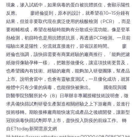
現象，滲入試紙中，如果病毒的蛋白被抗體抓住，會顯示陽性
反應。 廖經倫提到，原本的設計，就希望在10~15分鐘有
結果，但並非要取代現在廣泛使用的核酸檢測（PCR），而是
要相輔相成，希望在檢驗時能夠有分散或分流功能。像是登革
熱檢測，初篩時也是用抗體抓抗原，再透過PCR檢測。一旦前
端驗出來是陽性，分流就直接進行，節省誤差時間。 廖
經倫也強調，該快篩需要有商業經驗的廠商推行，「能夠把濾
紙做得像驗孕棒一樣」，把雛形做優化，讓這項技術更普及，
也希望國內有技術、經驗的廠商，能夠加入研發團隊，幫產品
上市。說明會當中，也會有靈敏度測試，一旦優化成功，就算
檢體中只有少量的病毒，也能很快被揪出。 國衛院與國
防醫學院預醫所於今（8）日舉辦非專屬授權技術說明會，徵
求具備快篩試劑研發生產製造相關經驗之上下游廠商，並進行
技術移轉。期盼接棒廠商能快速完成產品之後續開發，讓新型
冠狀病毒快篩試劑即早上市，盡快投入防疫的前線工作。 轉
自ETtoday新聞雲原文網