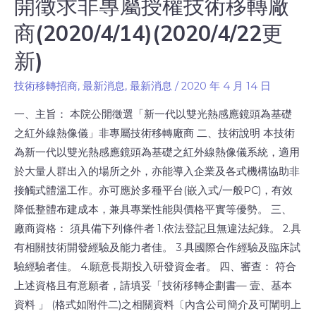
開徵求非專屬授權技術移轉廠
商(2020/4/14)(2020/4/22更
新)
技術移轉招商
,
最新消息
,
最新消息
/
2020 年 4 月 14 日
一、主旨： 本院公開徵選「新一代以雙光熱感應鏡頭為基礎
之紅外線熱像儀」非專屬技術移轉廠商 二、技術說明 本技術
為新一代以雙光熱感應鏡頭為基礎之紅外線熱像儀系統，適用
於大量人群出入的場所之外，亦能導入企業及各式機構協助非
接觸式體溫工作。亦可應於多種平台(嵌入式/一般PC)，有效
降低整體布建成本，兼具專業性能與價格平實等優勢。 三、
廠商資格： 須具備下列條件者 1.依法登記且無違法紀錄。 2.具
有相關技術開發經驗及能力者佳。 3.具國際合作經驗及臨床試
驗經驗者佳。 4.願意長期投入研發資金者。 四、審查： 符合
上述資格且有意願者，請填妥「技術移轉企劃書— 壹、基本
資料 」 (格式如附件二)之相關資料〔內含公司簡介及可闡明上