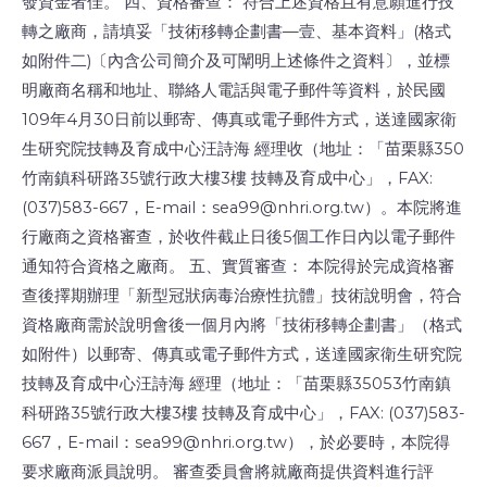
發資金者佳。 四、資格審查： 符合上述資格且有意願進行技
轉之廠商，請填妥「技術移轉企劃書—壹、基本資料」(格式
如附件二)〔內含公司簡介及可闡明上述條件之資料〕，並標
明廠商名稱和地址、聯絡人電話與電子郵件等資料，於民國
109年4月30日前以郵寄、傳真或電子郵件方式，送達國家衛
生研究院技轉及育成中心汪詩海 經理收（地址：「苗栗縣350
竹南鎮科研路35號行政大樓3樓 技轉及育成中心」，FAX:
(037)583-667，E-mail：sea99@nhri.org.tw）。本院將進
行廠商之資格審查，於收件截止日後5個工作日內以電子郵件
通知符合資格之廠商。 五、實質審查： 本院得於完成資格審
查後擇期辦理「新型冠狀病毒治療性抗體」技術說明會，符合
資格廠商需於說明會後一個月內將「技術移轉企劃書」（格式
如附件）以郵寄、傳真或電子郵件方式，送達國家衛生研究院
技轉及育成中心汪詩海 經理（地址：「苗栗縣35053竹南鎮
科研路35號行政大樓3樓 技轉及育成中心」，FAX: (037)583-
667，E-mail：sea99@nhri.org.tw），於必要時，本院得
要求廠商派員說明。 審查委員會將就廠商提供資料進行評