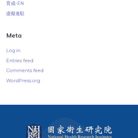
育成-EN
虛擬進駐
Meta
Log in
Entries feed
Comments feed
WordPress.org