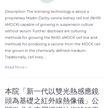
Description The licensing technology is about a
proprietary Madin-Darby canine kidney cell line (NHRI
sMDCK) capable of growing in suspension culture
without serum. Further disclosed are culturing
methods for growing the NHRI sMDCK cell line and
methods for producing a vaccine from the MDCK cell
line grown in the chemically defined medium.
Traditionally, cell lines, …
Read More »
本院「新一代以雙光熱感應鏡
頭為基礎之紅外線熱像儀」公