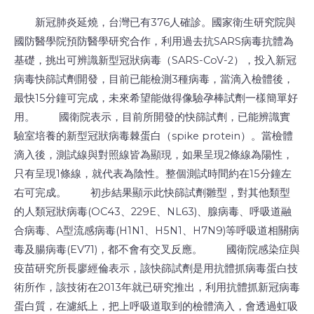
新冠肺炎延燒，台灣已有376人確診。國家衛生研究院與
國防醫學院預防醫學研究合作，利用過去抗SARS病毒抗體為
基礎，挑出可辨識新型冠狀病毒（SARS-CoV-2），投入新冠
病毒快篩試劑開發，目前已能檢測3種病毒，當滴入檢體後，
最快15分鐘可完成，未來希望能做得像驗孕棒試劑一樣簡單好
用。 國衛院表示，目前所開發的快篩試劑，已能辨識實
驗室培養的新型冠狀病毒棘蛋白（spike protein）。當檢體
滴入後，測試線與對照線皆為顯現，如果呈現2條線為陽性，
只有呈現1條線，就代表為陰性。整個測試時間約在15分鐘左
右可完成。 初步結果顯示此快篩試劑雛型，對其他類型
的人類冠狀病毒(OC43、229E、NL63)、腺病毒、呼吸道融
合病毒、A型流感病毒(H1N1、H5N1、H7N9)等呼吸道相關病
毒及腸病毒(EV71)，都不會有交叉反應。 國衛院感染症與
疫苗研究所長廖經倫表示，該快篩試劑是用抗體抓病毒蛋白技
術所作，該技術在2013年就已研究推出，利用抗體抓新冠病毒
蛋白質，在濾紙上，把上呼吸道取到的檢體滴入，會透過虹吸