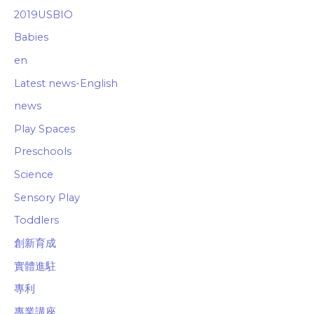
2019USBIO
Babies
en
Latest news-English
news
Play Spaces
Preschools
Science
Sensory Play
Toddlers
創新育成
實體進駐
專利
專業講座