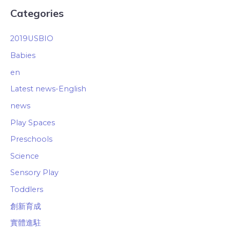
Categories
2019USBIO
Babies
en
Latest news-English
news
Play Spaces
Preschools
Science
Sensory Play
Toddlers
創新育成
實體進駐