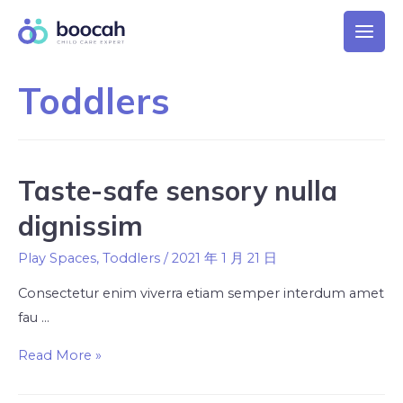
Toddlers
Taste-safe sensory nulla
dignissim
Play Spaces
,
Toddlers
/
2021 年 1 月 21 日
Consectetur enim viverra etiam semper interdum amet
fau …
Read More »