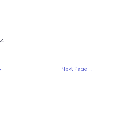
34
4
Next Page
→