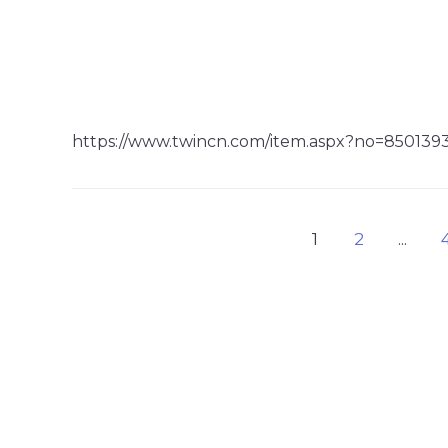
https://www.twincn.com/item.aspx?no=850139
1
2
...