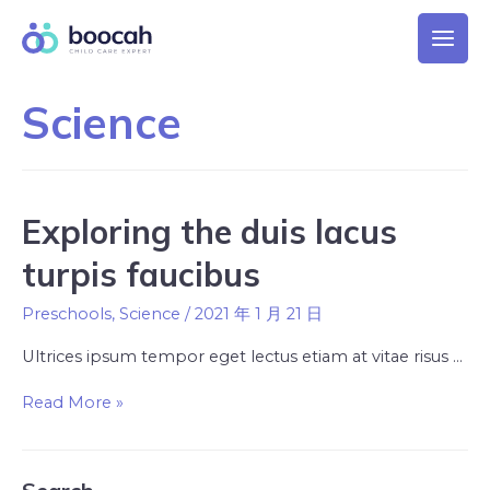
Science
Exploring the duis lacus
turpis faucibus
Preschools
,
Science
/
2021 年 1 月 21 日
Ultrices ipsum tempor eget lectus etiam at vitae risus …
Read More »