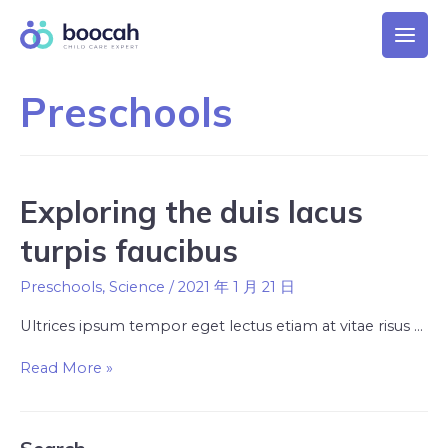
Preschools
Exploring the duis lacus
turpis faucibus
Preschools
,
Science
/
2021 年 1 月 21 日
Ultrices ipsum tempor eget lectus etiam at vitae risus …
Read More »