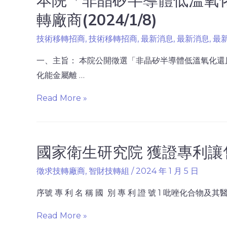
轉廠商(2024/1/8)
技術移轉招商
,
技術移轉招商
,
最新消息
,
最新消息
,
最
一、主旨： 本院公開徵選「非晶矽半導體低溫氧化還
化能金屬離 …
Read More »
國家衛生研究院 獲證專利讓售公告
徵求技轉廠商
,
智財技轉組
/
2024 年 1 月 5 日
序號 專 利 名 稱 國 別 專 利 證 號 1 吡唑化合物及其醫
Read More »