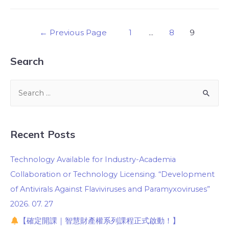
←
Previous Page
1
...
8
9
Search
Recent Posts
Technology Available for Industry-Academia
Collaboration or Technology Licensing. “Development
of Antivirals Against Flaviviruses and Paramyxoviruses”
2026. 07. 27
【確定開課｜智慧財產權系列課程正式啟動！】