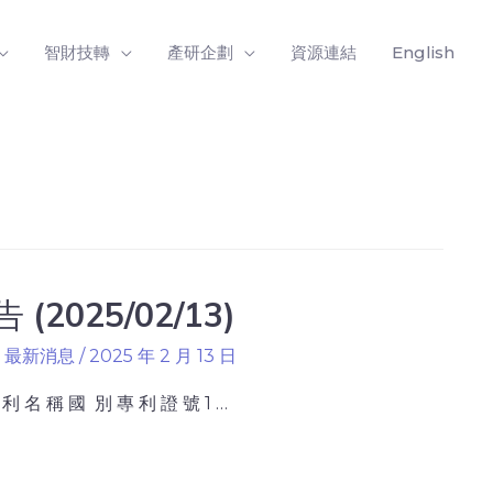
智財技轉
產研企劃
資源連結
English
025/02/13)
,
最新消息
/
2025 年 2 月 13 日
 名 稱 國 別 專 利 證 號 1 …