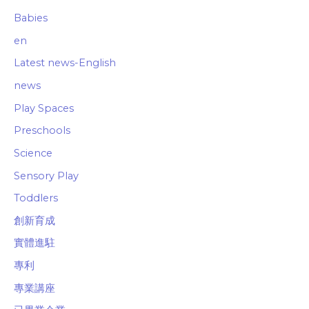
Babies
en
Latest news-English
news
Play Spaces
Preschools
Science
Sensory Play
Toddlers
創新育成
實體進駐
專利
專業講座