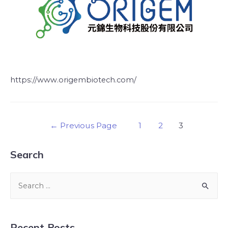
https://www.origembiotech.com/
←
Previous Page
1
2
3
Search
Recent Posts